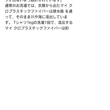
通常のお洗濯では、衣類から出たマイ ク
ロプラスチックファイバーは排水路 を通
って、そのまま川や海に流出していま
す。 Tシャツ1kgの洗濯1回で、流出する
マイ クロプラスチックファイバーは約
300mg以上。
海に流出したマイクロプラスチック は、
プランクトンを食べる魚や貝の体 内に蓄
積され、私たちの口に入り、 その量は
2050年には海洋プラスチックは魚の量を
上回るという予測。また 発がん性、免疫
機能低下、胎児・乳幼 児の発達/発育異
常などを引き起こす可能性があるとし
て、懸念されています。それらを少しで
も軽減できるようにCoQreでは専用の洗
濯ネットとして提供しております。